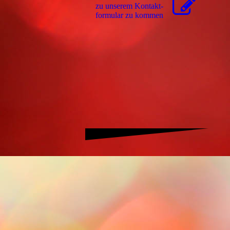
zu unserem Kon­takt­
for­mu­lar zu kommen